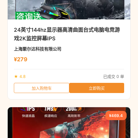
24英寸144hz显示器高清曲面台式电脑电竞游
戏2K监控屏幕IPS
上海聚尔达科技有限公司
¥279
★ 4.8
已成交 0 单
加入购物车
立即购买
¥469.4