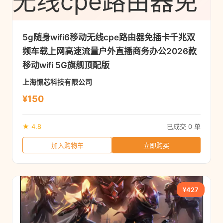
5g随身wifi6移动无线cpe路由器免插卡千兆双
频车载上网高速流量户外直播商务办公2026款
移动wifi 5G旗舰顶配版
上海憬芯科技有限公司
¥150
★ 4.8
已成交 0 单
加入购物车
立即购买
¥427