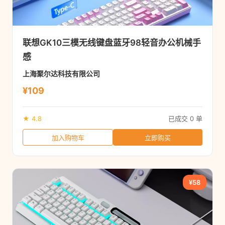
联想GK10三模无线键盘蓝牙98轻音办公机械手
感
上海聚尔达科技有限公司
¥109
★ 4.8
已成交 0 单
加入购物车
立即购买
¥58