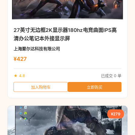
27英寸无边框2K显示器180hz电竞曲面IPS高
清办公笔记本外接显示屏
上海聚尔达科技有限公司
¥427
★ 4.8
已成交 0 单
加入购物车
立即购买
¥279