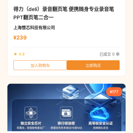
得力（deli）录音翻页笔 便携随身专业录音笔
PPT翻页笔二合一
上海憬芯科技有限公司
¥239
★ 4.8
已成交 0 单
加入购物车
立即购买
¥177